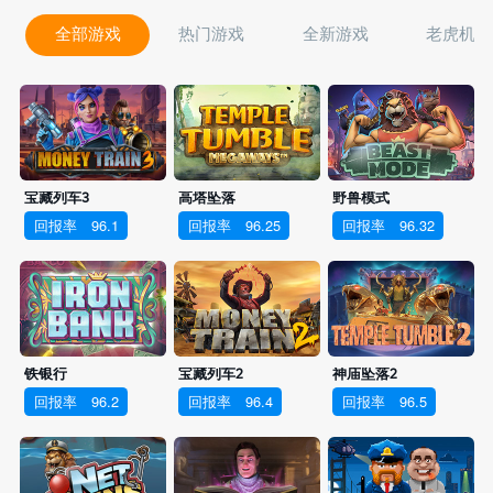
全部游戏
热门游戏
全新游戏
老虎机
宝藏列车3
高塔坠落
野兽模式
回报率
96.1
回报率
96.25
回报率
96.32
铁银行
宝藏列车2
神庙坠落2
回报率
96.2
回报率
96.4
回报率
96.5