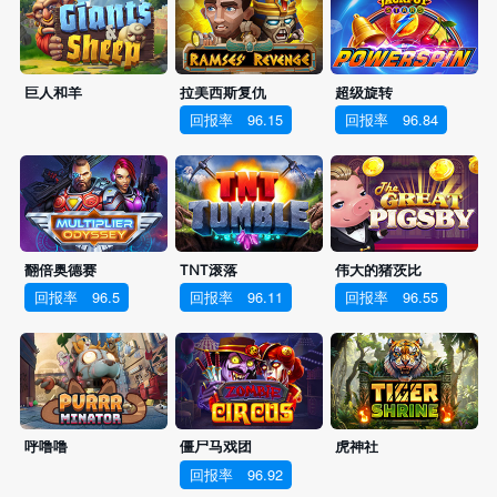
巨人和羊
拉美西斯复仇
超级旋转
回报率
96.15
回报率
96.84
翻倍奥德赛
TNT滚落
伟大的猪茨比
回报率
96.5
回报率
96.11
回报率
96.55
呼噜噜
僵尸马戏团
虎神社
回报率
96.92