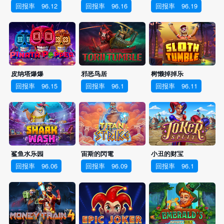
回报率
96.12
回报率
96.16
回报率
96.19
皮纳塔爆爆
邪恶鸟居
树懒掉掉乐
回报率
96.15
回报率
96.1
回报率
96.11
鲨鱼水乐园
宙斯的閃電
小丑的财宝
回报率
96.06
回报率
96.09
回报率
96.1