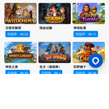
百搭实验室
现金运输
神庙坠落
回报率
96.02
回报率
96.11
神灵之兽
名犬（道格斯）
狂野矮子
回报率
96.52
回报率
96.1
回报率
96.36
方氏地狱
寻宝远航
巨魔黄金